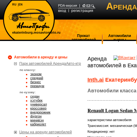
А
RU
EN
РЕНДА
PDA-версия
вход
регистрация
ekaterinburg.mosavtomoto.ru
Прокат
Автомобили
автомобилей
и цены
Автомобили в аренду и цены
Аренда
Парк автомобилей АрендаАвто-ктр
автомобилей в Ека
по классу:
эконом
средний
Inth.ai
Екатеринбу
бизнес
премиум
Автомобили класса
по кузову:
седан
хэтчбек
универсал
кроссовер
Renault Logan Sedan 
внедорожник
фургон
характеристики автомобиля
минивэн
кабриолет
Трансмиссия: механическая (
Кондиционер: нет
Цены на аренду автомобилей