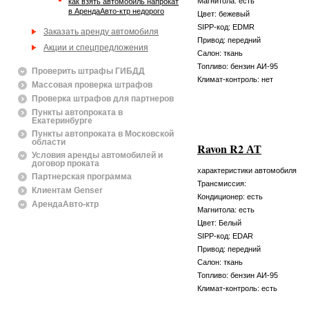
Магнитола: есть
Как взять автомобиль напрокат
в АрендаАвто-ктр недорого
Цвет: бежевый
SIPP-код: EDMR
Заказать аренду автомобиля
Привод: передний
Акции и спецпредложения
Салон: ткань
Топливо: бензин АИ-95
Проверить штрафы ГИБДД
Климат-контроль: нет
Массовая проверка штрафов
Проверка штрафов для партнеров
Пункты автопроката в
Екатеринбурге
Пункты автопроката в Московской
области
Ravon R2 АТ
Условия аренды автомобилей и
договор проката
характеристики автомобиля
Партнерская программа
Трансмиссия:
Клиентам Genser
Кондиционер: есть
АрендаАвто-ктр
Магнитола: есть
Цвет: Белый
SIPP-код: EDAR
Привод: передний
Салон: ткань
Топливо: бензин АИ-95
Климат-контроль: есть