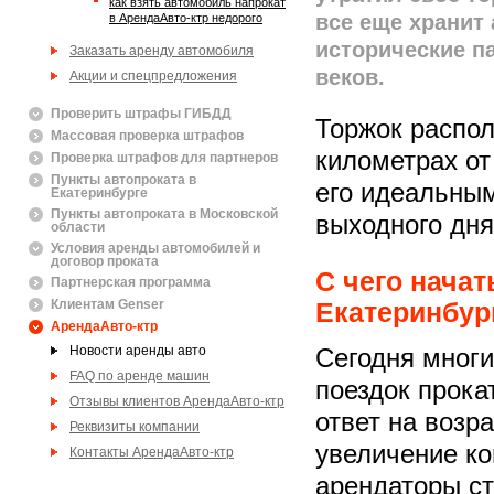
Как взять автомобиль напрокат
все еще хранит
в АрендаАвто-ктр недорого
исторические 
Заказать аренду автомобиля
веков.
Акции и спецпредложения
Проверить штрафы ГИБДД
Торжок распол
Массовая проверка штрафов
километрах от
Проверка штрафов для партнеров
Пункты автопроката в
его идеальны
Екатеринбурге
Пункты автопроката в Московской
выходного дня
области
Условия аренды автомобилей и
договор проката
С чего начат
Партнерская программа
Клиентам Genser
Екатеринбур
АрендаАвто-ктр
Новости аренды авто
Сегодня мног
FAQ по аренде машин
поездок прок
Отзывы клиентов АрендаАвто-ктр
ответ на возр
Реквизиты компании
увеличение к
Контакты АрендаАвто-ктр
арендаторы ст