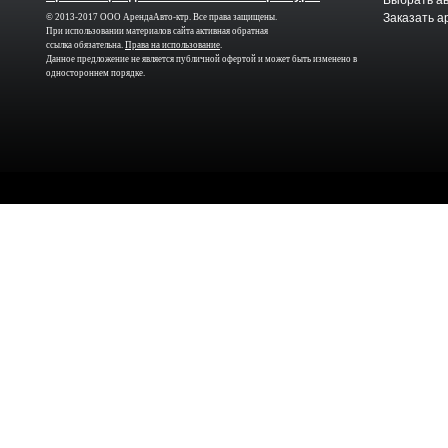
Выбрать а
Заказать а
© 2013-2017 ООО АрендаАвто-ктр. Все права защищены.
При использовании материалов сайта активная обратная
ссылка обязательна.
Права на использование
.
Данное предложение не является публичной офертой и может быть изменено в
одностороннем порядке.