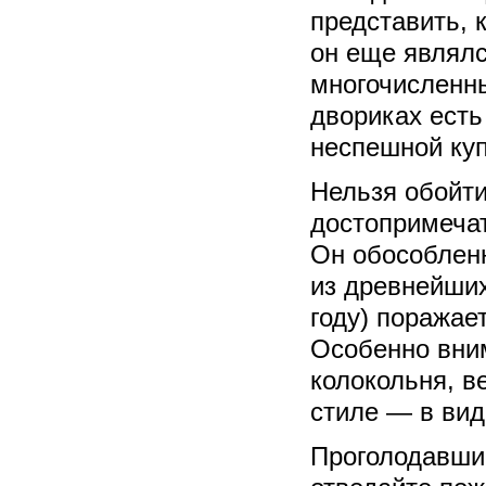
представить, 
он еще являлс
многочисленн
двориках есть
неспешной куп
Нельзя обойти
достопримечат
Он обособлен
из древнейших
году) поража
Особенно вним
колокольня, в
стиле — в вид
Проголодавши