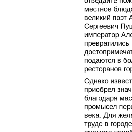
отведайте пож
местное блюд
великий поэт 
Сергеевич Пуш
император Але
превратились
достопримечат
подаются в б
ресторанов го
Однако извест
приобрел зна
благодаря мас
промысел пере
века. Для жел
труде в город