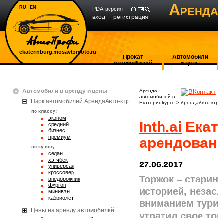
А
RU
EN
РЕНДА
PDA-версия
вход
регистрация
ekaterinburg.mosavtomoto.ru
Прокат
Автомобили
автомобилей
и цены
Автомобили в аренду и цены
Аренда
автомобилей в
Парк автомобилей АрендаАвто-ктр
Екатеринбурге
>
АрендаАвто-кт
по классу:
эконом
Inth.ai
Екат
средний
бизнес
премиум
арендован
по кузову:
седан
хэтчбек
27.06.2017
универсал
кроссовер
Торжок – старин
внедорожник
фургон
историей, неза
минивэн
кабриолет
вниманием тури
Цены на аренду автомобилей
утратил свое то